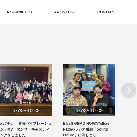
JAZZFUNK BOX
ARTIST LIST
CONTACT
Next
NEWS&TOPICS
CEO BLOG
BlesSがBAD HOPのYellow
19周年創立記念日
Bles
Patoのラジオ番組「Sound
「But
Future」出演しまし…
ケ配信