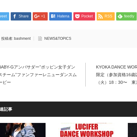
weet
Share
+1
Hatena
Pocket
RSS
feedly
投稿者:
bashment
NEWS&TOPICS
BABY-Gアンバサダー”ポッピン女子ダン
KYOKA DANCE W
スチーム”ファンファーレニューダンスム
限定（参加資格16歳以
ービー
（火）18：30〜 東
連記事