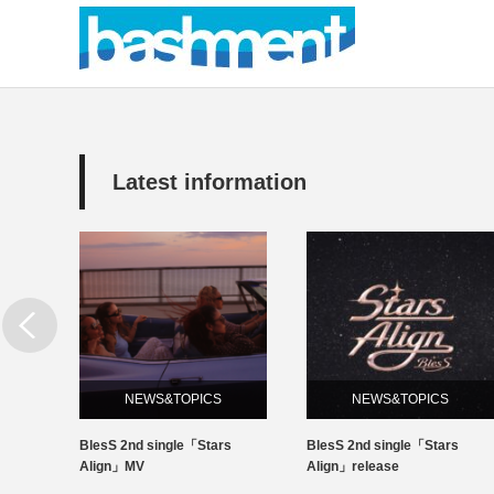
Latest information
NEWS&TOPICS
NEWS&TOPICS
s
BlesS 2nd single「Stars
BlesSのUKA DJデビュー
Align」release