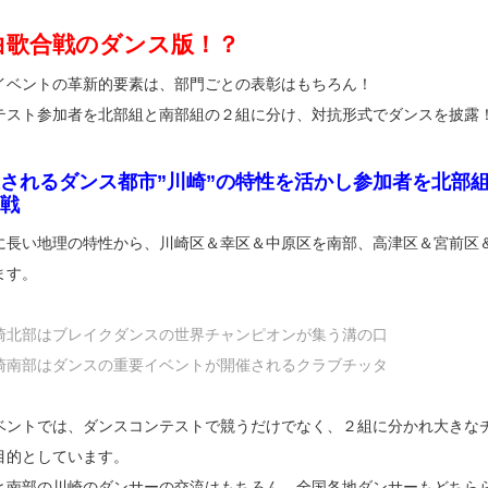
白歌合戦のダンス版！？
イベントの革新的要素は、部門ごとの表彰はもちろん！
テスト参加者を北部組と南部組の２組に分け、対抗形式でダンスを披露
されるダンス都市”川崎”の特性を活かし参加者を北部
戦
に長い地理の特性から、川崎区＆幸区＆中原区を南部、高津区＆宮前区
ます。
崎北部はブレイクダンスの世界チャンピオンが集う溝の口
崎南部はダンスの重要イベントが開催されるクラブチッタ
ベントでは、ダンスコンテストで競うだけでなく、２組に分かれ大きな
目的としています。
と南部の川崎のダンサーの交流はもちろん、全国各地ダンサーもどちら