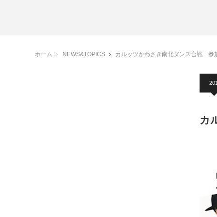
ホーム
NEWS&TOPICS
カルッツかわさき南北ダンス合戦 参
20
カ