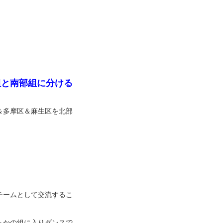
！
組と南部組に分ける
＆多摩区＆麻生区を北部
チームとして交流するこ
らかの組に入りダンスで