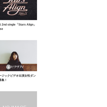
S 2nd single「Stars Align」
ase
ージックビデオ出演女性ダン
募集！