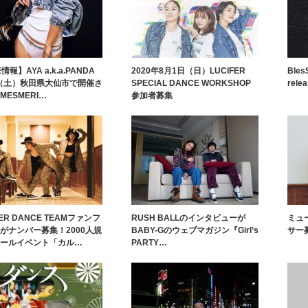
E情報】AYA a.k.a.PANDA
2020年8月1日（日）LUCIFER
Bles
8（土）秋田県大仙市で開催さ
SPECIAL DANCE WORKSHOP
rele
MESMERI…
参加者募集
ER DANCE TEAMファンフ
RUSH BALLのインタビューが
ミュ
がナンバー募集！2000人規
BABY-Gのウェブマガジン『Girl’s
サー
ールイベント「カル…
PARTY…