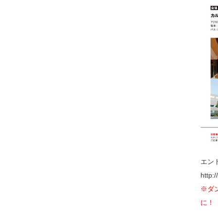
エン
http:
※ダ
に！