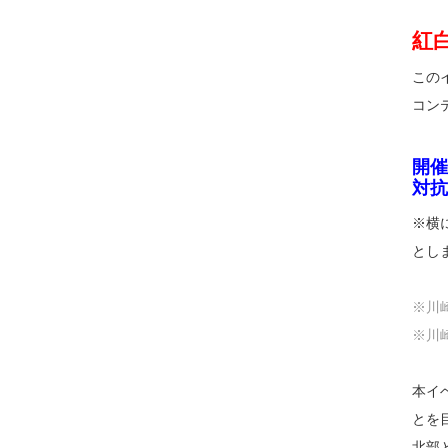
紅
この
コン
開催
対抗
※横
とし
※川
※川
本イ
とを
北部