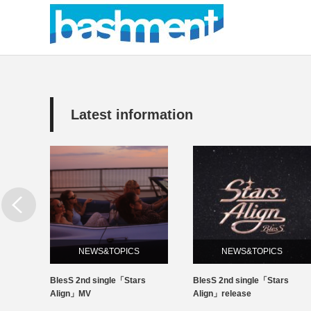
Latest information
NEWS&TOPICS
NEWS&TOPICS
s
BlesS 2nd single「Stars
BlesSのUKA DJデビュー
Align」release