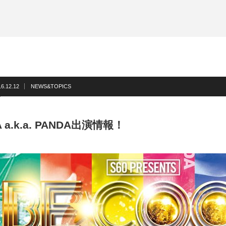
16.12.12
NEWS&TOPICS
A a.k.a. PANDA出演情報！