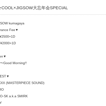
★COOL×JIGSOW大忘年会SPECIAL
SOW kumagaya
rance Fee▼
¥2500+1D
¥2000+1D
en▼
0〜Good Morning!!
EST▼
IXXX (MASTERPIECE SOUND)
IRO
YO-SK a.k.a SMIRK
Y