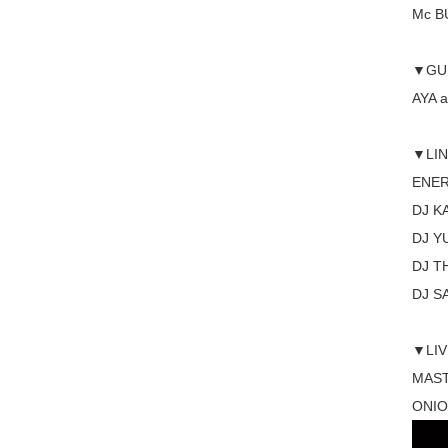
Mc B
▼GU
AYA a
▼LI
ENE
DJ K
DJ Y
DJ T
DJ S
▼LI
MASTE
ONIO