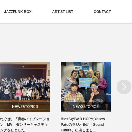
JAZZFUNK BOX
ARTIST LIST
CONTACT
Next
NEWS&TOPICS
CEO BLOG
BlesSがBAD HOPのYellow
19周年創立記念日
Bles
Patoのラジオ番組「Sound
「But
Future」出演しまし…
ケ配信