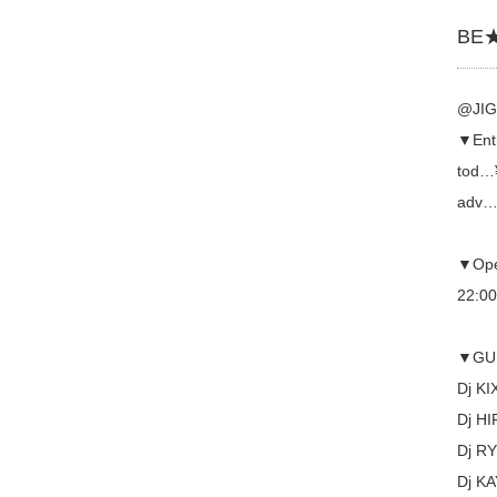
BE
@JIG
▼Ent
tod…
adv…
▼Op
22:0
▼GU
Dj K
Dj H
Dj R
Dj KA