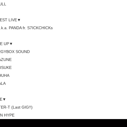
ULL
EST LIVE▼
.k.a. PANDA fr. S7ICKCHICKs
NE UP▼
RGYBOX SOUND
AZUNE
USUKE
HUHA
ALA
VE▼
R-T (Last GIG!!)
N HYPE