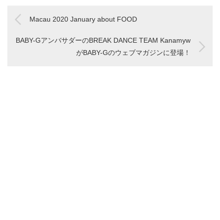
Macau 2020 January about FOOD
BABY-GアンバサダーのBREAK DANCE TEAM Kanamyw
がBABY-Gのウェブマガジンに登場！
関
連
地
BGirl
腰
Macau
WORKSHOP
令
腰
過
【MHK】
元
Kanami
椎
2020
和
椎
去
に
で
と
椎
January
2
椎
思
出
記
ダ
ド
間
about
年
間
い
演
ン
キ
板
FOOD
6
板
立
さ
ス
ュ
ヘ
月
ヘ
っ
せ
事
事
メ
ル
15
ル
て
て
業
ン
ニ
日
ニ
書
頂
タ
ア
月
ア
き
き
リ
手
曜
ブ
残
ま
ー
術
日
ロ
し
し
映
ッ
た
た。
画
ク
ブ
『Still
注
ロ
Dreamin’
射
グ