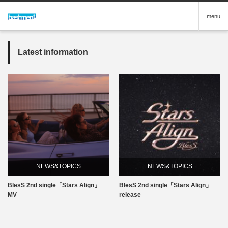
menu
Latest information
NEWS&TOPICS
NEWS&TOPICS
BlesS 2nd single「Stars Align」
BlesS 2nd single「Stars Align」
MV
release