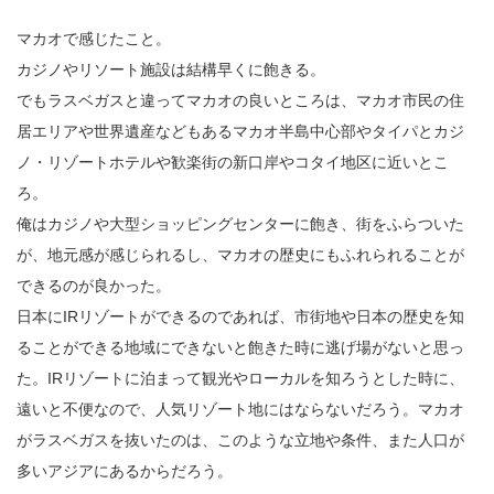
マカオで感じたこと。
カジノやリソート施設は結構早くに飽きる。
でもラスベガスと違ってマカオの良いところは、マカオ市民の住
居エリアや世界遺産などもあるマカオ半島中心部やタイパとカジ
ノ・リゾートホテルや歓楽街の新口岸やコタイ地区に近いとこ
ろ。
俺はカジノや大型ショッピングセンターに飽き、街をふらついた
が、地元感が感じられるし、マカオの歴史にもふれられることが
できるのが良かった。
日本にIRリゾートができるのであれば、市街地や日本の歴史を知
ることができる地域にできないと飽きた時に逃げ場がないと思っ
た。IRリゾートに泊まって観光やローカルを知ろうとした時に、
遠いと不便なので、人気リゾート地にはならないだろう。マカオ
がラスベガスを抜いたのは、このような立地や条件、また人口が
多いアジアにあるからだろう。