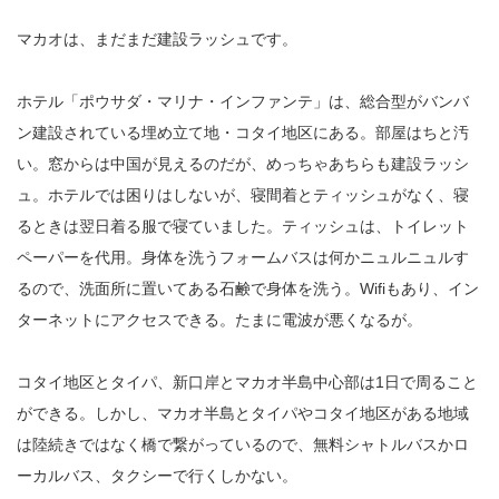
マカオは、まだまだ建設ラッシュです。
ホテル「ポウサダ・マリナ・インファンテ」は、総合型がバンバ
ン建設されている埋め立て地・コタイ地区にある。部屋はちと汚
い。窓からは中国が見えるのだが、めっちゃあちらも建設ラッシ
ュ。ホテルでは困りはしないが、寝間着とティッシュがなく、寝
るときは翌日着る服で寝ていました。ティッシュは、トイレット
ペーパーを代用。身体を洗うフォームバスは何かニュルニュルす
るので、洗面所に置いてある石鹸で身体を洗う。Wifiもあり、イン
ターネットにアクセスできる。たまに電波が悪くなるが。
コタイ地区とタイパ、新口岸とマカオ半島中心部は1日で周ること
ができる。しかし、マカオ半島とタイパやコタイ地区がある地域
は陸続きではなく橋で繋がっているので、無料シャトルバスかロ
ーカルバス、タクシーで行くしかない。