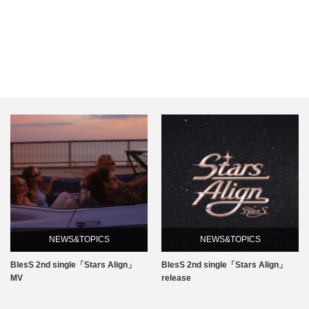
ー
布
袋
寅
泰…
NEWS&TOPICS
NEWS&TOPICS
BlesS 2nd single「Stars Align」
BlesS 2nd single「Stars Align」
MV
release