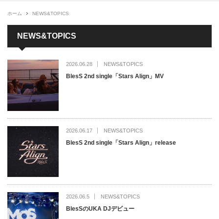
ホーム
NEWS&TOPICS
NEWS&TOPICS
2026.06.28
NEWS&TOPICS
BlesS 2nd single「Stars Align」MV
2026.06.17
NEWS&TOPICS
BlesS 2nd single「Stars Align」release
2026.06.5
NEWS&TOPICS
BlesSのUKA DJデビュー