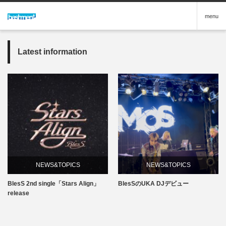
menu
Latest information
NEWS&TOPICS
NEWS&TOPICS
BlesS 2nd single「Stars Align」
BlesSのUKA DJデビュー
release