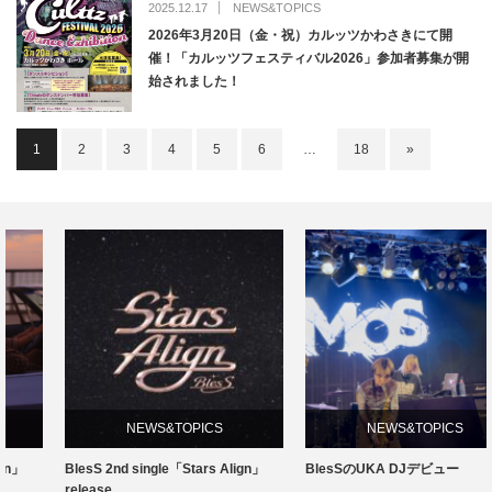
2025.12.17
NEWS&TOPICS
2026年3月20日（金・祝）カルッツかわさきにて開
催！「カルッツフェスティバル2026」参加者募集が開
始されました！
1
2
3
4
5
6
…
18
»
NEWS&TOPICS
NEWS&TOPICS
BlesS 2nd single「Stars Align」
BlesSのUKA DJデビュー
release