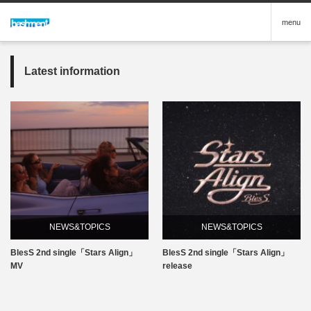
menu
Latest information
NEWS&TOPICS
NEWS&TOPICS
BlesS 2nd single「Stars Align」
BlesS 2nd single「Stars Align」
MV
release