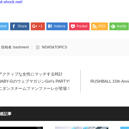
/d-shock.net/
weet
Share
+1
Hatena
Pocket
RSS
feedly
投稿者:
bashment
NEWS&TOPICS
アクティブな女性にマッチする時計
BABY-GのウェブマガジンGirl’s PARTY!
RUSHBALL 15th Anni
にダンスチームファンファーレが登場！
連記事