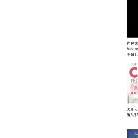
向井太一
Vid
を致し
カルッ
週3月