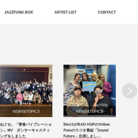
JAZZFUNK BOX
ARTIST LIST
CONTACT
Next
NEWS&TOPICS
NEWS&TOPICS
ねぐせ。「青春バイブレーショ
BlesSがBAD HOPのYellow
19周
ン」MV ダンサーキャスティ
Patoのラジオ番組「Sound
ングをしました
Future」出演しまし…