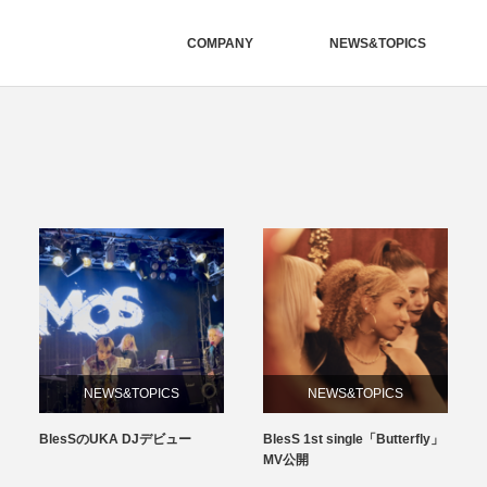
COMPANY
NEWS&TOPICS
NEWS&TOPICS
NEWS&TOPICS
BlesSのUKA DJデビュー
BlesS 1st single「Butterfly」
MV公開