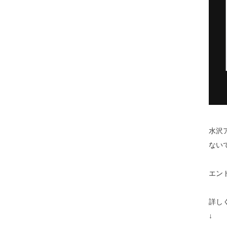
水沢
ない
エン
詳し
↓