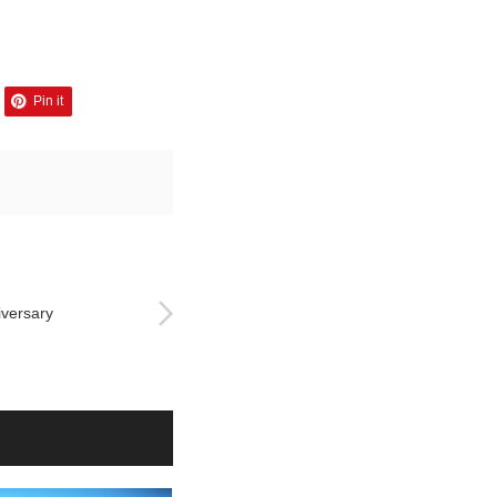
Pin it
versary