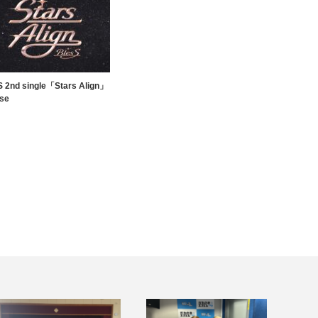
S 2nd single「Stars Align」
ase