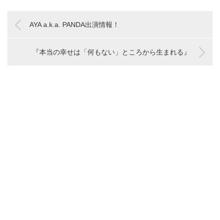
AYA a.k.a. PANDA出演情報！
『本当の幸せは「何もない」ところから生まれる』
関
連
壁
BABY-
弊
『本
フ
経
cyberMINK
を
G
社
当
ァ
営
新
越
契
の
の
ン
者
曲
記
え
約
Instagram
幸
フ
に
「Happy
る
ダ
ア
せ
ァ
と
Overload」
ン
カ
は
ー
っ
MV
事
サ
ウ
「何
レ
て
の
ー、
ン
も
の
一
ダ
大
ト
な
Natsumi
番
ン
型
@bashment_jp
い」
と
大
サ
HIP
が
と
Yu-
切
ー
HOP
不
こ
ki.☆
な
キ
ダ
正
ろ
と
仕
ャ
ン
ア
か
打
事
ス
ス
ク
ら
ち
テ