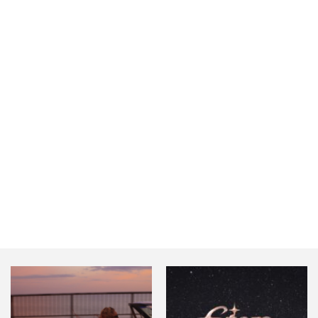
ユ
セ
生
合
ィ
ニ
ス
ま
わ
ン
ッ
が
れ
せ
グ
ト
あ
る』
♪
を
SHOW
り、
さ
GUN
乗
せ
の
っ
て
紅
取
頂
一
ら
き
点
れ
ま
で
て
し
最
お
た…
年
り…
少
の
MAR…