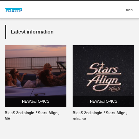
menu
Latest information
NEWS&TOPICS
NEWS&TOPICS
BlesS 2nd single「Stars Align」
BlesS 2nd single「Stars Align」
MV
release