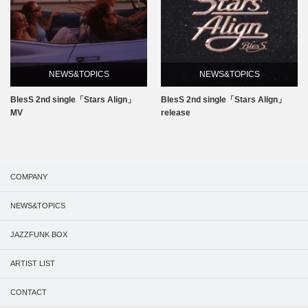
NEWS&TOPICS
NEWS&TOPICS
BlesS 2nd single「Stars Align」
BlesS 2nd single「Stars Align」
MV
release
COMPANY
NEWS&TOPICS
JAZZFUNK BOX
ARTIST LIST
CONTACT