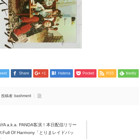
weet
Share
+1
Hatena
Pocket
RSS
feedly
投稿者:
bashment
AYA a.k.a. PANDA客演！本日配信リリー
スFull Of Harmony「とりまレイドバッ