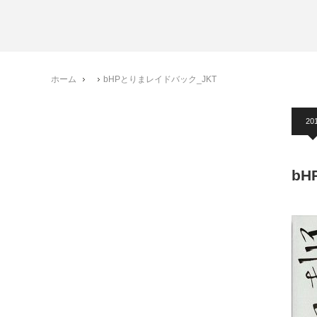
ホーム
bHPとりまレイドバック_JKT
20
bH