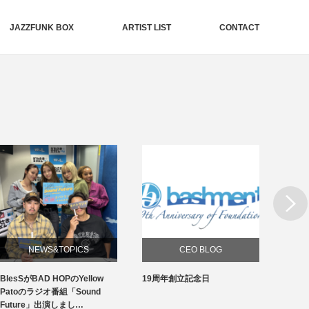
JAZZFUNK BOX
ARTIST LIST
CONTACT
Next
NEWS&TOPICS
CEO BLOG
BlesSがBAD HOPのYellow
19周年創立記念日
Bles
Patoのラジオ番組「Sound
「But
Future」出演しまし…
ケ配信