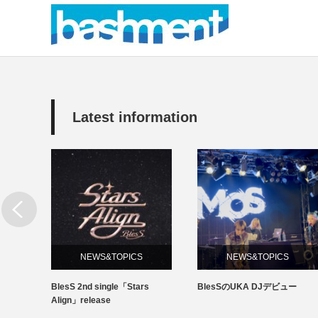
Latest information
NEWS&TOPICS
NEWS&TOPICS
s
BlesS 2nd single「Stars
BlesSのUKA DJデビュー
Align」release