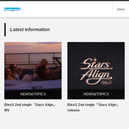
menu
Latest information
NEWS&TOPICS
NEWS&TOPICS
BlesS 2nd single「Stars Align」
BlesS 2nd single「Stars Align」
MV
release