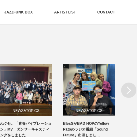
JAZZFUNK BOX
ARTIST LIST
CONTACT
Next
NEWS&TOPICS
NEWS&TOPICS
ねぐせ。「青春バイブレーショ
BlesSがBAD HOPのYellow
19周
ン」MV ダンサーキャスティ
Patoのラジオ番組「Sound
ングをしました
Future」出演しまし…