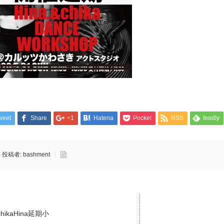
weet
Share
+1
Hatena
Pocket
RSS
feedly
投稿者:
bashment
chikaHina延期小