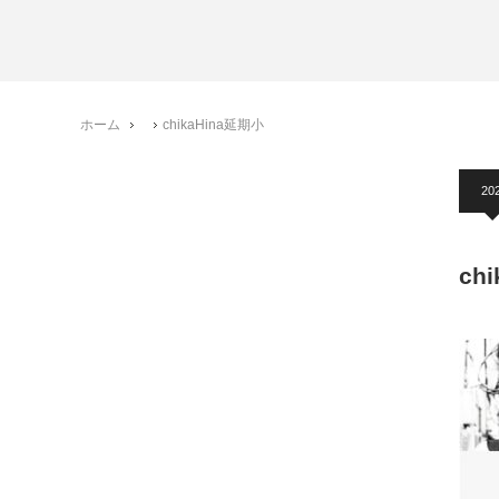
ホーム
chikaHina延期小
20
ch