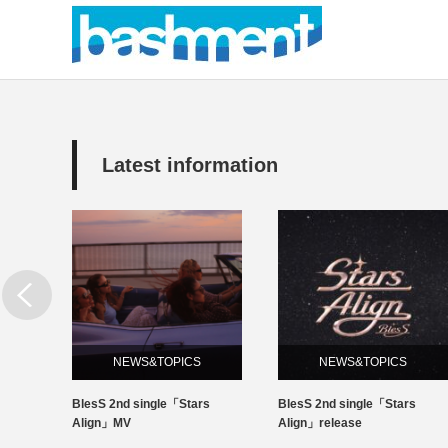
Latest information
NEWS&TOPICS
NEWS&TOPICS
l BC
BlesS 2nd single「Stars
BlesS 2nd single「Stars
EIが優勝
Align」MV
Align」release