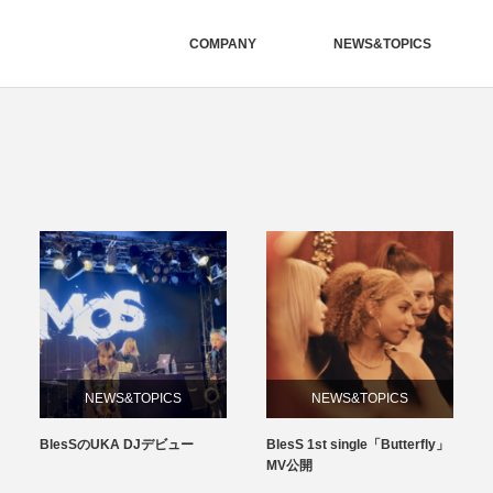
COMPANY
NEWS&TOPICS
NEWS&TOPICS
NEWS&TOPICS
BlesSのUKA DJデビュー
BlesS 1st single「Butterfly」
MV公開