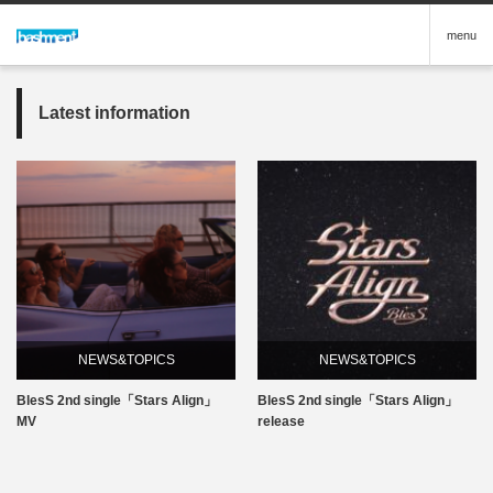
menu
Latest information
NEWS&TOPICS
NEWS&TOPICS
BlesS 2nd single「Stars Align」
BlesS 2nd single「Stars Align」
MV
release