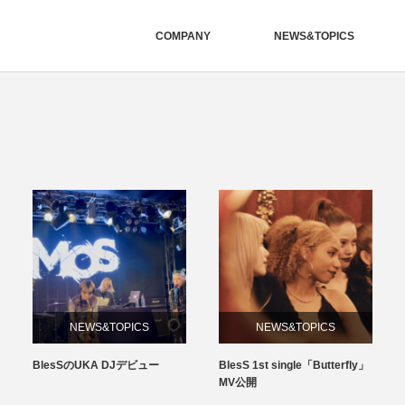
COMPANY
NEWS&TOPICS
NEWS&TOPICS
NEWS&TOPICS
BlesSのUKA DJデビュー
BlesS 1st single「Butterfly」
MV公開