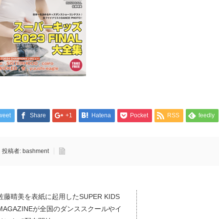
weet
Share
+1
Hatena
Pocket
RSS
feedly
投稿者:
bashment
佐藤晴美を表紙に起用したSUPER KIDS
MAGAZINEが全国のダンススクールやイ