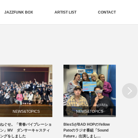
JAZZFUNK BOX
ARTIST LIST
CONTACT
Next
NEWS&TOPICS
NEWS&TOPICS
ねぐせ。「青春バイブレーショ
BlesSがBAD HOPのYellow
19周
ン」MV ダンサーキャスティ
Patoのラジオ番組「Sound
ングをしました
Future」出演しまし…