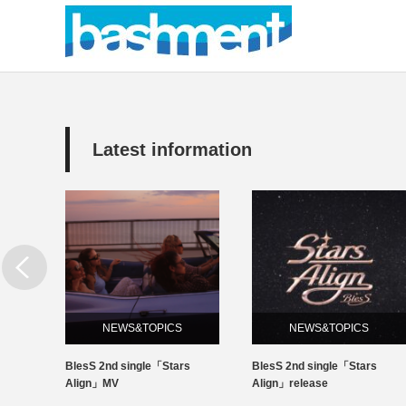
Latest information
NEWS&TOPICS
NEWS&TOPICS
l BC
BlesS 2nd single「Stars
BlesS 2nd single「Stars
EIが優勝
Align」MV
Align」release