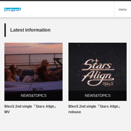
menu
Latest information
NEWS&TOPICS
NEWS&TOPICS
BlesS 2nd single「Stars Align」
BlesS 2nd single「Stars Align」
MV
release