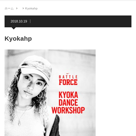
ホーム
Kyokahp
2018.10.19
Kyokahp