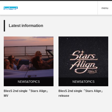
menu
Latest information
NEWS&TOPICS
NEWS&TOPICS
BlesS 2nd single「Stars Align」
BlesS 2nd single「Stars Align」
MV
release