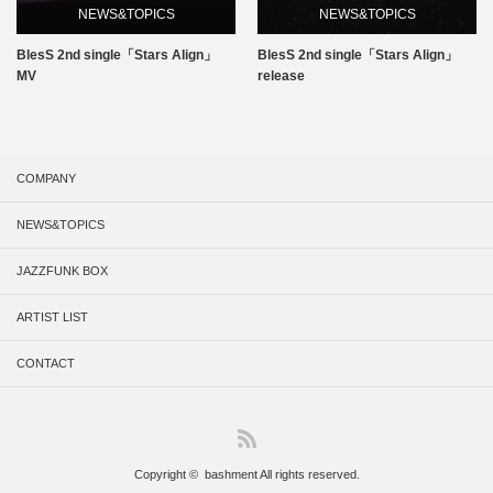
NEWS&TOPICS
NEWS&TOPICS
BlesS 2nd single「Stars Align」
BlesS 2nd single「Stars Align」
MV
release
COMPANY
NEWS&TOPICS
JAZZFUNK BOX
ARTIST LIST
CONTACT
RSS
Copyright ©
bashment
All rights reserved.