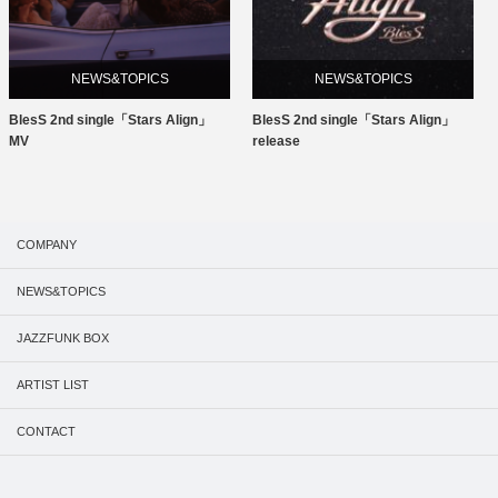
NEWS&TOPICS
NEWS&TOPICS
N
 single「Stars Align」
BlesS 2nd single「Stars Align」
BlesSのU
release
COMPANY
NEWS&TOPICS
JAZZFUNK BOX
ARTIST LIST
CONTACT