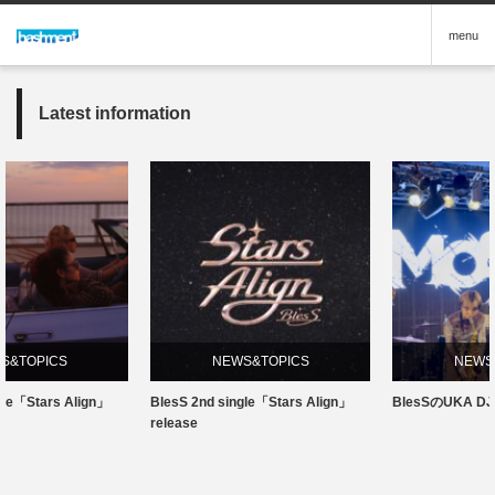
menu
Latest information
NEWS&TOPICS
NEWS&TOPICS
Align」
BlesS 2nd single「Stars Align」
BlesSのUKA DJデビュー
release