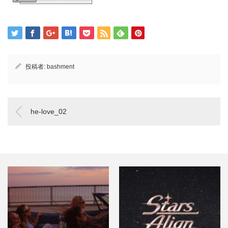
投稿者:
bashment
he-love_02