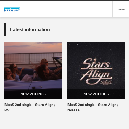
menu
Latest information
NEWS&TOPICS
NEWS&TOPICS
BlesS 2nd single「Stars Align」
BlesS 2nd single「Stars Align」
MV
release